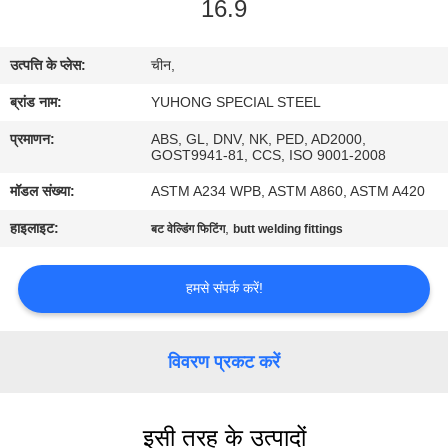
16.9
गुणवत्ता
नियंत्रण
उत्पत्ति के प्लेस:
चीन,
ब्रांड नाम:
YUHONG SPECIAL STEEL
संपर्क
करें
प्रमाणन:
ABS, GL, DNV, NK, PED, AD2000,
GOST9941-81, CCS, ISO 9001-2008
मॉडल संख्या:
ASTM A234 WPB, ASTM A860, ASTM A420
एक
हाइलाइट:
,
बट वेल्डिंग फिटिंग
butt welding fittings
उद्धरण
का
हमसे संपर्क करें!
अनुरोध
करें
विवरण प्रकट करें
COMPANY
इसी तरह के उत्पादों
NEWS