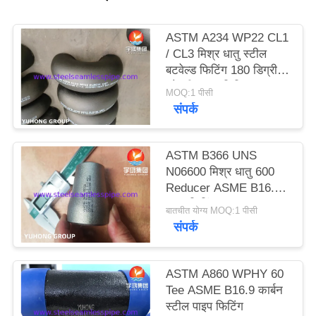
साइटमैप
ASTM A234 WP22 CL1
/ CL3 मिश्र धातु स्टील
बटवेल्ड फिटिंग 180 डिग्री
PRIVACY
कोहनी काला चित्रित
MOQ:1 पीसी
POLICY
संपर्क
ASTM B366 UNS
N06600 मिश्र धातु 600
Reducer ASME B16.9
पाइप फिटिंग
बातचीत योग्य MOQ:1 पीसी
संपर्क
ASTM A860 WPHY 60
Tee ASME B16.9 कार्बन
स्टील पाइप फिटिंग