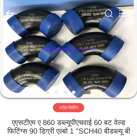
2026
Yuhong
Group
Co.,Ltd.
All
Rights
Reserved.
घर
उत्पादों
हमारे
बारे
में
स्टील फिटिंग
कारखाना
भ्रमण
एएसटीएम ए 860 डब्ल्यूपीएचवाई 60 बट वेल्ड
फिटिंग्स 90 डिग्री एल्बो 1 "SCH40 बीडब्ल्यू बी