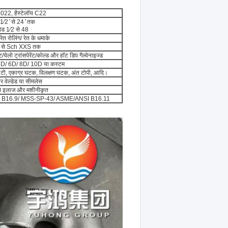
2, हैस्टेलॉय C22
 1⁄2 ̊ से 24 ̊ तक
्डेड 1⁄2 से 48
रेत रोलिंग/ रेत के धमाके
 से Sch XXS तक
ट/येलो ट्रांसपेरेंट/कोल्ड और हॉट डिप गैल्वेनाइज्ड
D/ 6D/ 8D/ 10D या कस्टम
 टी, एकाग्र घटक, विलक्षण घटक, अंत टोपी, आदि।
र वेल्डेड या सीमलेस
ी से इलाज और मशीनीकृत
 B16.9/ MSS-SP-43/ ASME/ANSI B16.11