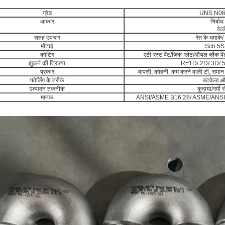
ग्रेड
UNS N0602
आकार
निर्बाध
वेल
सतह उपचार
रेत के धमाके/ 
मोटाई
Sch 5S
कोटिंग
एंटी-रस्ट पेंट/जिंक-प्लेट/ऑयल ब्लैक पें
झुकने की त्रिज्या
R=1D/ 2D/ 3D/ 5
प्रकार
वापसी, कोहनी, कम करने वाली टी, समान
फोर्जिंग के तरीके
बटवेल्ड औ
उत्पादन तकनीक
कुदाया/गर्म
मानक
ANSI/ASME B16.28/ ASME/ANSI