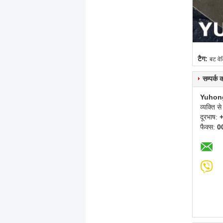
टैग:
बट वेल
सम्पर्क
Yuhon
व्यक्ति से
दूरभाष:
फैक्स:
0