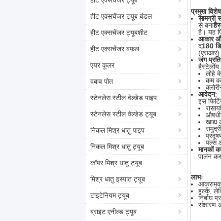
हीट एक्सचेंजर ट्यूब
प्रमुख विशेष
हीट एक्सचेंजर ट्यूब बंडल
सामग्री 
से बना
है
है। यह प
हीट एक्सचेंजर ट्यूबशीट
आकार और
द
180 डि
हीट एक्सचेंजर बफ़ल
(एसआर) ड
जंग प्रत
एयर कूलर
हैस्टेलॉ
लोहे 
कम कर
दबाव पोत
क्लोर
आवेदन
:
स्टेनलेस स्टील वेल्डेड पाइप
इस फिटिंग
रासाय
स्टेनलेस स्टील वेल्डेड ट्यूब
औषधीय
खाद्य 
समुद्
निकल मिश्र धातु पाइप
प्रदूष
पल्स 
निकल मिश्र धातु ट्यूब
मानकों क
पालन करत
कॉपर मिश्र धातु ट्यूब
लाभः
मिश्र धातु इस्पात ट्यूब
आक्रामक 
हल्के, ल
टाइटेनियम ट्यूब
निर्बाध प
संक्षारण
ब्राइट एनील्ड ट्यूब