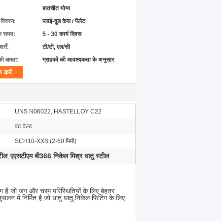
बातचीत योग्य
ग विवरण:
प्लाई-वुड केस / पैलेट
के समय:
5 - 30 कार्य दिवस
्तें:
टी/टी, एल/सी
की क्षमता:
ग्राहकों की आवश्यकता के अनुसार
क करें
UNS N06022, HASTELLOY C22
बट वेल्ड
SCH10-XXS (2-60 मिमी)
टील
एएसटीएम बी366 निकेल मिश्र धातु स्टील
,
ंग है जो जंग और चरम परिस्थितियों के लिए बेहतर
 में निर्मित है,जो धातु धातु निकेल फिटिंग के लिए