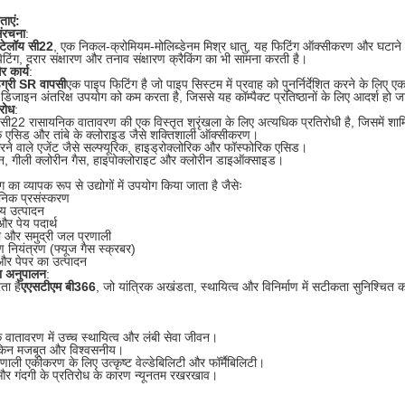
ताएं:
संरचना
:
स्टेलॉय सी22
, एक निकल-क्रोमियम-मोलिब्डेनम मिश्र धातु, यह फिटिंग ऑक्सीकरण और घटाने 
िटिंग, दरार संक्षारण और तनाव संक्षारण क्रैकिंग का भी सामना करती है।
 कार्य
:
ग्री SR वापसी
एक पाइप फिटिंग है जो पाइप सिस्टम में प्रवाह को पुनर्निर्देशित करने के लिए एक
िजाइन अंतरिक्ष उपयोग को कम करता है, जिससे यह कॉम्पैक्ट प्रतिष्ठानों के लिए आदर्श हो ज
िरोध
:
य सी22 रासायनिक वातावरण की एक विस्तृत श्रृंखला के लिए अत्यधिक प्रतिरोधी है, जिसमें शामि
के एसिड और तांबे के क्लोराइड जैसे शक्तिशाली ऑक्सीकरण।
ने वाले एजेंट जैसे सल्फ्यूरिक, हाइड्रोक्लोरिक और फॉस्फोरिक एसिड।
ीन, गीली क्लोरीन गैस, हाइपोक्लोराइट और क्लोरीन डाइऑक्साइड।
 का व्यापक रूप से उद्योगों में उपयोग किया जाता है जैसेः
निक प्रसंस्करण
 उत्पादन
और पेय पदार्थ
री और समुद्री जल प्रणाली
ण नियंत्रण (फ्यूज गैस स्क्रबर)
और पेपर का उत्पादन
ा अनुपालन
:
ा है
एएसटीएम बी366
, जो यांत्रिक अखंडता, स्थायित्व और विनिर्माण में सटीकता सुनिश्चित 
वातावरण में उच्च स्थायित्व और लंबी सेवा जीवन।
ेकिन मजबूत और विश्वसनीय।
्रणाली एकीकरण के लिए उत्कृष्ट वेल्डेबिलिटी और फॉर्मैबिलिटी।
 और गंदगी के प्रतिरोध के कारण न्यूनतम रखरखाव।