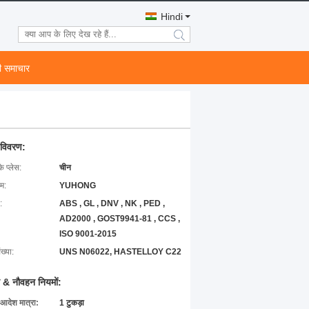
Hindi
search
ी समाचार
 विवरण:
के प्लेस:
चीन
ाम:
YUHONG
:
ABS , GL , DNV , NK , PED ,
AD2000 , GOST9941-81 , CCS ,
ISO 9001-2015
ख्या:
UNS N06022, HASTELLOY C22
 & नौवहन नियमों:
 आदेश मात्रा:
1 टुकड़ा