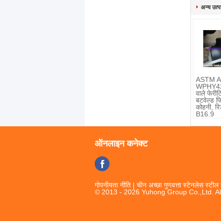
अन्य उत्पा
ASTM A
WPHY42-
वाले फेरी
बटवेल्ड फ
कोहनी, र
B16.9
ऑनलाइन कनेक्ट
गोपनीयता नीति
| चीन अच्छा गुणवत्ता स्टेनलेस स्टील 
© 2013 - 2026 Yuhong Group Co.,Ltd. Al