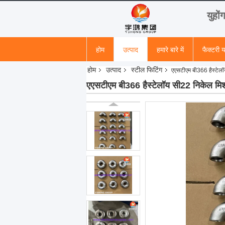
युहों
होम
उत्पाद
हमारे बारे में
फैक्टरी य
होम
उत्पाद
स्टील फिटिंग
एएसटीएम बी366 हैस्टेलॉ
एएसटीएम बी366 हैस्टेलॉय सी22 निकेल मिश