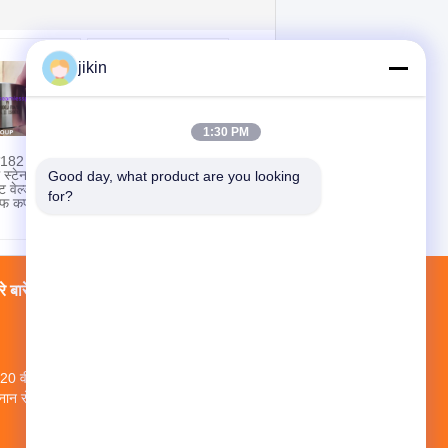
jikin
1:30 PM
ए182 एफ304,
निकेल मिश्र धातु स्टील
स्टेनलेस
पाइप फिटिंग ASTM
Good day, what product are you looking 
ट वेल्ड फुल
B366 UNS N10675,
for?
ाफ कपलिंग
हैस्टेलॉय B3 लैप संयुक्त
स्टब अंत
े बारे में
फैक्टरी यात्रा
संपर्क
साइटमैप
20 वीं मंजिल, नंबर 1 नई दुनिया इमारत, नंबर 1018
नान रोड, यिनझोउ जिले, निंगबो शहर, झेजियांग प्रांत,
चीन
jikin@steelseamlesspipe.com；