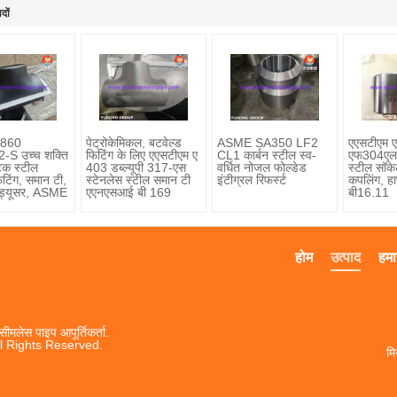
दों
860
पेट्रोकेमिकल, बटवेल्ड
ASME SA350 LF2
एएसटीएम 
S उच्च शक्ति
फिटिंग के लिए एएसटीएम ए
CL1 कार्बन स्टील स्व-
एफ304एल 
टिक स्टील
403 डब्ल्यूपी 317-एस
वर्धित नोजल फोल्डेड
स्टील सॉके
िटिंग, समान टी,
स्टेनलेस स्टील समान टी
इंटीग्रल रिफर्स्ट
कपलिंग, ह
िड्यूसर, ASME
एएनएसआई बी 169
बी16.11
होम
उत्पाद
हमार
सीमलेस पाइप आपूर्तिकर्ता.
l Rights Reserved.
मि