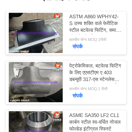
साइटमैप
ASTM A860 WPHY42-
S उच्च शक्ति वाले फेरीटिक
स्टील बटवेल्ड फिटिंग, समान
PRIVACY
टी, कोहनी, रिड्यूसर,
बातचीत योग्य MOQ:1पीसी
ASME B16.9
POLICY
संपर्क
पेट्रोकेमिकल, बटवेल्ड फिटिंग
के लिए एएसटीएम ए 403
डब्ल्यूपी 317-एस स्टेनलेस
स्टील समान टी एएनएसआई
बातचीत योग्य MOQ:1 पीसी
बी 169
संपर्क
ASME SA350 LF2 CL1
कार्बन स्टील स्व-वर्धित नोजल
फोल्डेड इंटीग्रल रिफर्स्ट