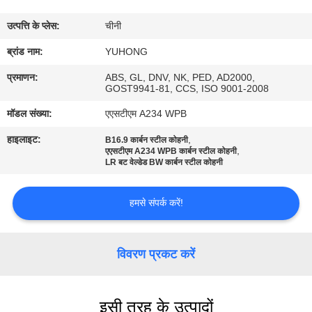
गुणवत्ता
उत्पत्ति के प्लेस:
चीनी
नियंत्रण
ब्रांड नाम:
YUHONG
संपर्क
प्रमाणन:
ABS, GL, DNV, NK, PED, AD2000,
GOST9941-81, CCS, ISO 9001-2008
करें
मॉडल संख्या:
एएसटीएम A234 WPB
हाइलाइट:
,
B16.9 कार्बन स्टील कोहनी
एक
,
एएसटीएम A234 WPB कार्बन स्टील कोहनी
LR बट वेल्डेड BW कार्बन स्टील कोहनी
उद्धरण
का
हमसे संपर्क करें!
अनुरोध
करें
विवरण प्रकट करें
COMPANY
इसी तरह के उत्पादों
NEWS