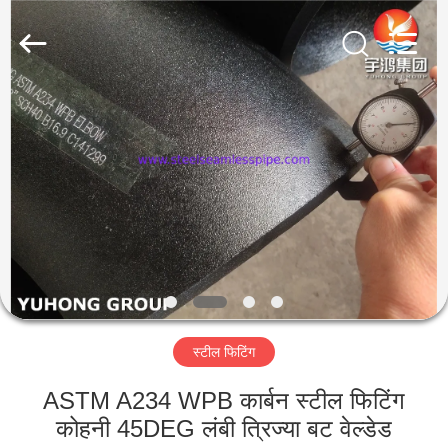
2026
Yuhong
Group
Co.,Ltd.
All
Rights
Reserved.
घर
उत्पादों
हमारे
बारे
में
स्टील फिटिंग
कारखाना
भ्रमण
ASTM A234 WPB कार्बन स्टील फिटिंग
कोहनी 45DEG लंबी त्रिज्या बट वेल्डेड