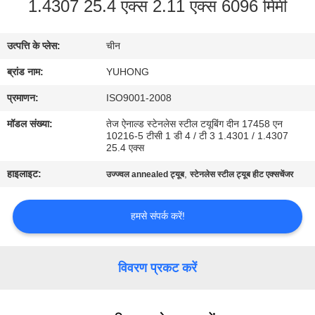
1.4307 25.4 एक्स 2.11 एक्स 6096 मिमी
गुणवत्ता
नियंत्रण
उत्पत्ति के प्लेस:
चीन
ब्रांड नाम:
YUHONG
संपर्क
करें
प्रमाणन:
ISO9001-2008
मॉडल संख्या:
तेज ऐनाल्ड स्टेनलेस स्टील टयूबिंग दीन 17458 एन
10216-5 टीसी 1 डी 4 / टी 3 1.4301 / 1.4307
एक
25.4 एक्स
उद्धरण
हाइलाइट:
,
उज्ज्वल annealed ट्यूब
स्टेनलेस स्टील ट्यूब हीट एक्सचेंजर
का
अनुरोध
हमसे संपर्क करें!
करें
विवरण प्रकट करें
COMPANY
NEWS