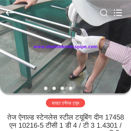
2026
Yuhong
Group
Co.,Ltd.
All
Rights
Reserved.
घर
उत्पादों
हमारे
बारे
में
ब्राइट एनील्ड ट्यूब
कारखाना
भ्रमण
तेज ऐनाल्ड स्टेनलेस स्टील टयूबिंग दीन 17458
एन 10216-5 टीसी 1 डी 4 / टी 3 1.4301 /