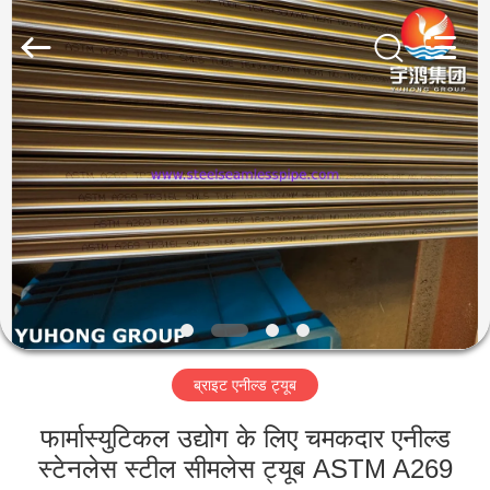
2026
Yuhong
Group
Co.,Ltd.
All
Rights
Reserved.
घर
उत्पादों
हमारे
बारे
में
ब्राइट एनील्ड ट्यूब
कारखाना
भ्रमण
फार्मास्युटिकल उद्योग के लिए चमकदार एनील्ड
स्टेनलेस स्टील सीमलेस ट्यूब ASTM A269