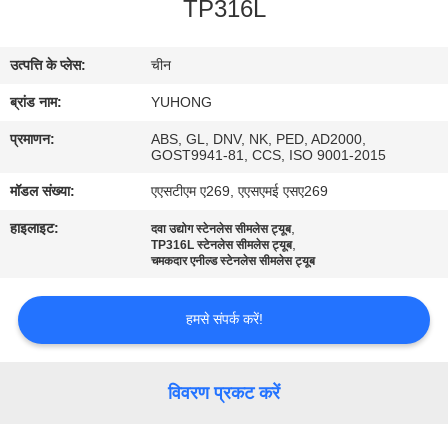
TP316L
गुणवत्ता
नियंत्रण
उत्पत्ति के प्लेस:
चीन
ब्रांड नाम:
YUHONG
संपर्क
करें
प्रमाणन:
ABS, GL, DNV, NK, PED, AD2000,
GOST9941-81, CCS, ISO 9001-2015
मॉडल संख्या:
एएसटीएम ए269, एएसएमई एसए269
एक
हाइलाइट:
,
दवा उद्योग स्टेनलेस सीमलेस ट्यूब
उद्धरण
,
TP316L स्टेनलेस सीमलेस ट्यूब
चमकदार एनील्ड स्टेनलेस सीमलेस ट्यूब
का
अनुरोध
हमसे संपर्क करें!
करें
विवरण प्रकट करें
COMPANY
NEWS