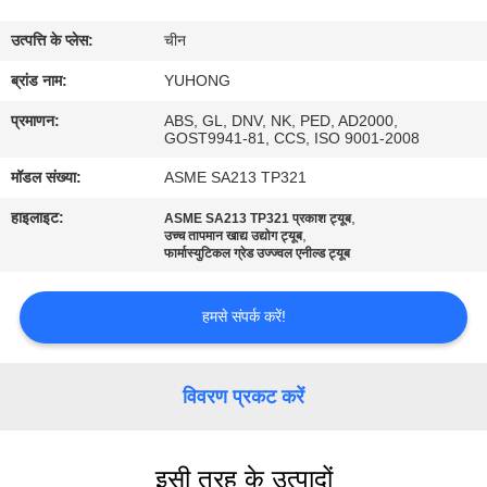
गुणवत्ता
उत्पत्ति के प्लेस:
चीन
नियंत्रण
ब्रांड नाम:
YUHONG
संपर्क
प्रमाणन:
ABS, GL, DNV, NK, PED, AD2000,
GOST9941-81, CCS, ISO 9001-2008
करें
मॉडल संख्या:
ASME SA213 TP321
हाइलाइट:
,
ASME SA213 TP321 प्रकाश ट्यूब
एक
,
उच्च तापमान खाद्य उद्योग ट्यूब
फार्मास्युटिकल ग्रेड उज्ज्वल एनील्ड ट्यूब
उद्धरण
का
हमसे संपर्क करें!
अनुरोध
करें
विवरण प्रकट करें
COMPANY
इसी तरह के उत्पादों
NEWS