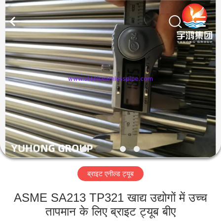
2026
Yuhong
Group
Co.,Ltd.
All
Rights
Reserved.
घर
उत्पादों
हमारे
बारे
में
ब्राइट एनील्ड ट्यूब
कारखाना
भ्रमण
ASME SA213 TP321 खाद्य उद्योगों में उच्च
तापमान के लिए ब्राइट ट्यूब बीए