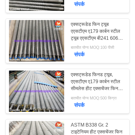
गुणवत्ता
संपर्क
नियंत्रण
एक्सट्रूडेड फिन ट्यूब
एएसटीएम ए179 कार्बन स्टील
संपर्क
ट्यूब एएसटीएम बी241 6063
करें
फिन इकोनोमाइज़र के लिए
बातचीत योग्य MOQ:100 पीसी
एनील्ड
संपर्क
एक
उद्धरण
एक्सट्रूडेड फिनड ट्यूब,
एएसटीएम ए179 कार्बन स्टील
का
सीमलेस हीट एक्सचेंजर फिन
अनुरोध
ट्यूब
बातचीत योग्य MOQ:500 किग्रा
करें
संपर्क
COMPANY
ASTM B338 Gr. 2
NEWS
टाइटेनियम हीट एक्सचेंजर फिन