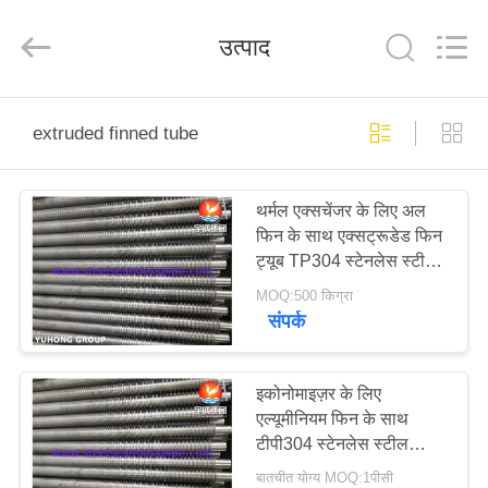
2026
Yuhong
Group
उत्पाद
Co.,Ltd.
All
Rights
Reserved.
घर
extruded finned tube
उत्पादों
थर्मल एक्सचेंजर के लिए अल
फिन के साथ एक्सट्रूडेड फिन
हमारे
ट्यूब TP304 स्टेनलेस स्टील
बारे
ट्यूब
MOQ:500 किग्रा
संपर्क
में
कारखाना
इकोनोमाइज़र के लिए
एल्यूमीनियम फिन के साथ
भ्रमण
टीपी304 स्टेनलेस स्टील
एक्सट्रूडेड फिन ट्यूब
बातचीत योग्य MOQ:1पीसी