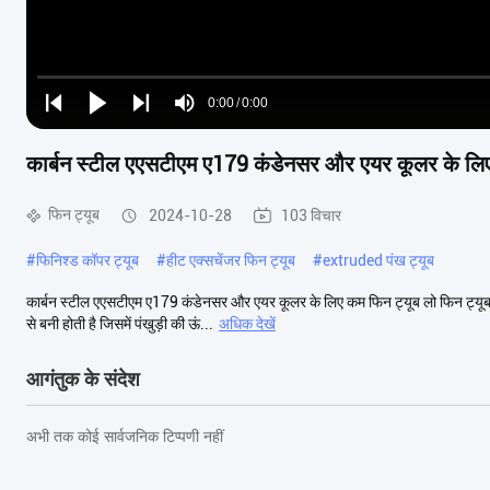
Loaded
:
0%
0:00
/
0:00
Play
Play
Play
Mute
Current
Duration
next
next
कार्बन स्टील एएसटीएम ए179 कंडेनसर और एयर कूलर के लि
Time
फिन ट्यूब
2024-10-28
103 विचार
#
फिनिश्ड कॉपर ट्यूब
#
हीट एक्सचेंजर फिन ट्यूब
#
extruded पंख ट्यूब
कार्बन स्टील एएसटीएम ए179 कंडेनसर और एयर कूलर के लिए कम फिन ट्यूब लो फिन ट्यूब क्
से बनी होती है जिसमें पंखुड़ी की ऊं...
अधिक देखें
आगंतुक के संदेश
अभी तक कोई सार्वजनिक टिप्पणी नहीं