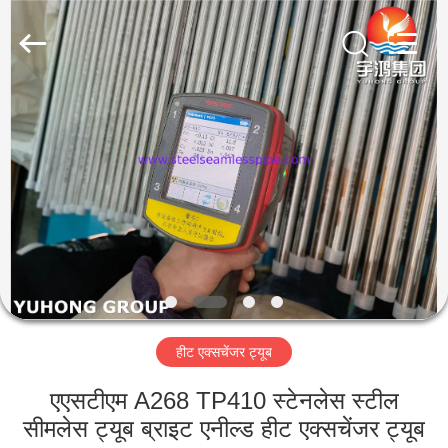
2026
Yuhong
Group
Co.,Ltd.
All
Rights
Reserved.
घर
उत्पादों
हमारे
बारे
में
हीट एक्सचेंजर ट्यूब
कारखाना
भ्रमण
एएसटीएम A268 TP410 स्टेनलेस स्टील
सीमलेस ट्यूब ब्राइट एनील्ड हीट एक्सचेंजर ट्यूब