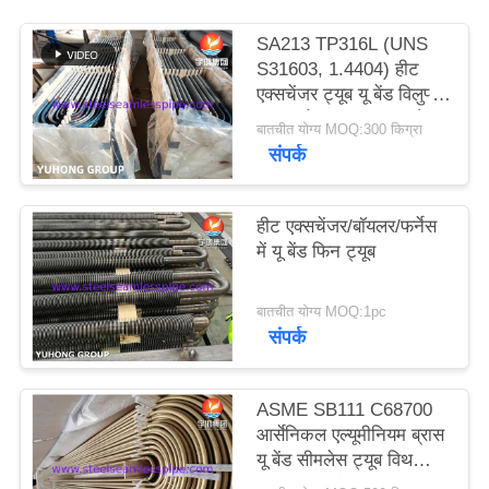
SA213 TP316L (UNS
साइटमैप
S31603, 1.4404) हीट
एक्सचेंजर ट्यूब यू बेंड विलुप्त
उपचार के साथ, अचार और
PRIVACY
बातचीत योग्य MOQ:300 किग्रा
निष्क्रिय
संपर्क
POLICY
हीट एक्सचेंजर/बॉयलर/फर्नेस
में यू बेंड फिन ट्यूब
बातचीत योग्य MOQ:1pc
संपर्क
ASME SB111 C68700
आर्सेनिकल एल्यूमीनियम ब्रास
यू बेंड सीमलेस ट्यूब विथ
इम्पिंगमेंट अटैक