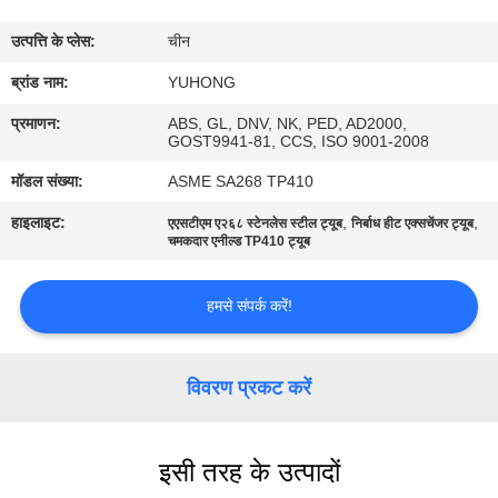
गुणवत्ता
उत्पत्ति के प्लेस:
चीन
नियंत्रण
ब्रांड नाम:
YUHONG
संपर्क
प्रमाणन:
ABS, GL, DNV, NK, PED, AD2000,
GOST9941-81, CCS, ISO 9001-2008
करें
मॉडल संख्या:
ASME SA268 TP410
हाइलाइट:
,
,
एएसटीएम ए२६८ स्टेनलेस स्टील ट्यूब
निर्बाध हीट एक्सचेंजर ट्यूब
एक
चमकदार एनील्ड TP410 ट्यूब
उद्धरण
का
हमसे संपर्क करें!
अनुरोध
करें
विवरण प्रकट करें
COMPANY
इसी तरह के उत्पादों
NEWS