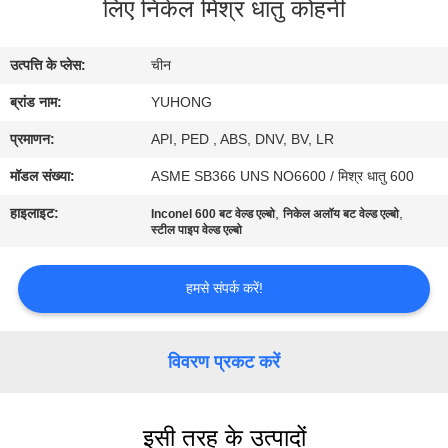
लिए निकेल मिश्र धातु कोहनी
गुणवत्ता
नियंत्रण
उत्पत्ति के प्लेस:
चीन
ब्रांड नाम:
YUHONG
संपर्क
करें
प्रमाणन:
API, PED , ABS, DNV, BV, LR
मॉडल संख्या:
ASME SB366 UNS NO6600 / मिश्र धातु 600
एक
हाइलाइट:
,
,
Inconel 600 बट वेल्ड एल्बो
निकेल अलॉय बट वेल्ड एल्बो
स्टील पाइप वेल्ड एल्बो
उद्धरण
का
हमसे संपर्क करें!
अनुरोध
करें
विवरण प्रकट करें
COMPANY
इसी तरह के उत्पादों
NEWS