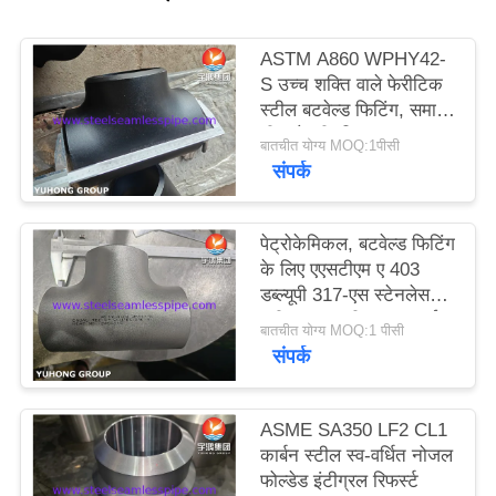
साइटमैप
ASTM A860 WPHY42-
S उच्च शक्ति वाले फेरीटिक
स्टील बटवेल्ड फिटिंग, समान
PRIVACY
टी, कोहनी, रिड्यूसर,
बातचीत योग्य MOQ:1पीसी
ASME B16.9
POLICY
संपर्क
पेट्रोकेमिकल, बटवेल्ड फिटिंग
के लिए एएसटीएम ए 403
डब्ल्यूपी 317-एस स्टेनलेस
स्टील समान टी एएनएसआई
बातचीत योग्य MOQ:1 पीसी
बी 169
संपर्क
ASME SA350 LF2 CL1
कार्बन स्टील स्व-वर्धित नोजल
फोल्डेड इंटीग्रल रिफर्स्ट