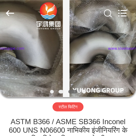
2026
Yuhong
Group
Co.,Ltd.
All
Rights
Reserved.
घर
उत्पादों
हमारे
बारे
में
स्टील फिटिंग
कारखाना
भ्रमण
ASTM B366 / ASME SB366 Inconel
600 UNS N06600 नाभिकीय इंजीनियरिंग के