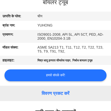
बॉयलर ट्यूब
गुणवत्ता
नियंत्रण
उत्पत्ति के प्लेस:
चीन
ब्रांड नाम:
YUHONG
संपर्क
करें
प्रमाणन:
ISO9001-2008, API 5L, API 5CT, PED, AD-
2000, EN10204-3.1B
मॉडल संख्या:
ASME SA213 T1, T11, T12, T2, T22, T23,
एक
T5, T9, T91, T92,
उद्धरण
हाइलाइट:
,
मिश्र धातु इस्पात सीमलेस पाइप
निर्बाध बायलर ट्यूब
का
हमसे संपर्क करें!
अनुरोध
करें
विवरण प्रकट करें
COMPANY
NEWS