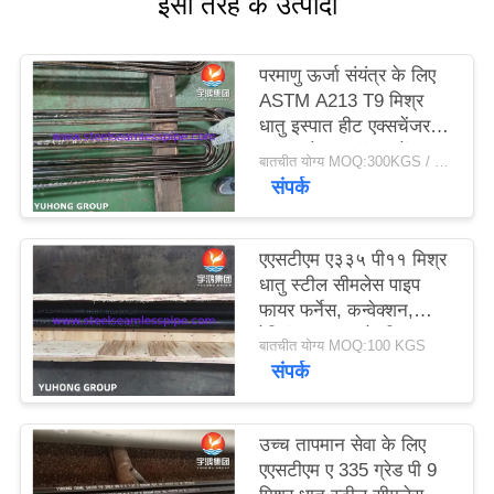
इसी तरह के उत्पादों
साइटमैप
परमाणु ऊर्जा संयंत्र के लिए
ASTM A213 T9 मिश्र
धातु इस्पात हीट एक्सचेंजर
PRIVACY
ट्यूब, कोल्ड ड्रॉन यू-बेंड
POLICY
बातचीत योग्य MOQ:300KGS / विशिष्टता
ट्यूब
संपर्क
एएसटीएम ए३३५ पी११ मिश्र
धातु स्टील सीमलेस पाइप
फायर फर्नेस, कन्वेक्शन,
रेडिएंट उपकरण के लिए
बातचीत योग्य MOQ:100 KGS
संपर्क
उच्च तापमान सेवा के लिए
एएसटीएम ए 335 ग्रेड पी 9