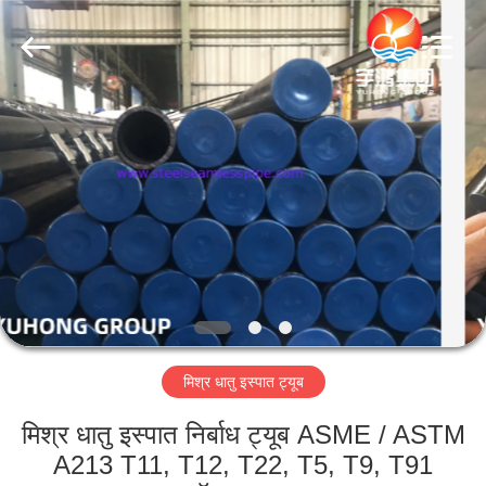
2026
Yuhong
Group
Co.,Ltd.
All
Rights
Reserved.
घर
उत्पादों
हमारे
बारे
में
मिश्र धातु इस्पात ट्यूब
कारखाना
भ्रमण
मिश्र धातु इस्पात निर्बाध ट्यूब ASME / ASTM
A213 T11, T12, T22, T5, T9, T91