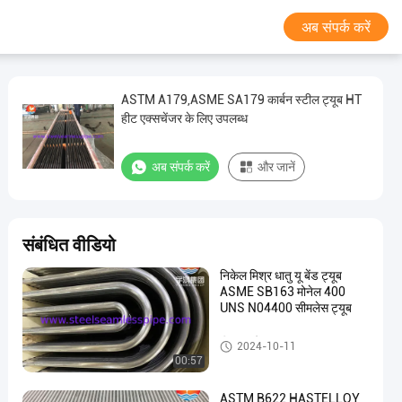
अब संपर्क करें
ASTM A179,ASME SA179 कार्बन स्टील ट्यूब HT
हीट एक्सचेंजर के लिए उपलब्ध
अब संपर्क करें
और जानें
संबंधित वीडियो
निकेल मिश्र धातु यू बेंड ट्यूब
ASME SB163 मोनेल 400
UNS N04400 सीमलेस ट्यूब
हीट एक्सचेंजर ट्यूब
2024-10-11
00:57
ASTM B622 HASTELLOY