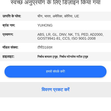
स्वच्छ अनुप्रयोग के लिए डिज़ाइन किया गया
गुणवत्ता
नियंत्रण
उत्पत्ति के प्लेस:
चीन, भारत, अमेरिका, कोरिया, UE
ब्रांड नाम:
YUHONG
संपर्क
करें
प्रमाणन:
ABS, LR, GL, DNV, NK, TS, PED, AD2000,
GOST9941-81, CCS, ISO 9001-2008
मॉडल संख्या:
टीपी316एल
एक
हाइलाइट:
,
निर्बाध बायलर ट्यूब
निर्बाध स्टेनलेस स्टील ट्यूब
उद्धरण
का
हमसे संपर्क करें!
अनुरोध
करें
विवरण प्रकट करें
COMPANY
NEWS